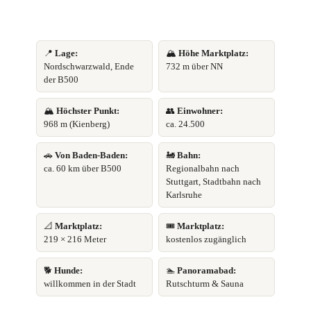
📍
Lage:
🏔️
Höhe Marktplatz:
Nordschwarzwald, Ende
732 m über NN
der B500
🏔️
Höchster Punkt:
👥
Einwohner:
968 m (Kienberg)
ca. 24.500
🚗
Von Baden-Baden:
🚂
Bahn:
ca. 60 km über B500
Regionalbahn nach
Stuttgart, Stadtbahn nach
Karlsruhe
📐
Marktplatz:
🎟️
Marktplatz:
219 × 216 Meter
kostenlos zugänglich
🐕
Hunde:
🏊
Panoramabad:
willkommen in der Stadt
Rutschturm & Sauna