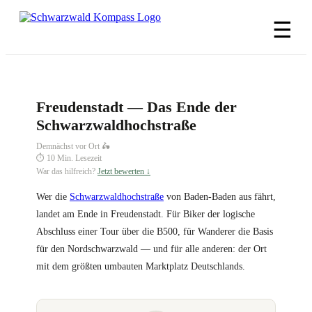
Zum
Inhalt
☰
springen
Freudenstadt — Das Ende der
Schwarzwaldhochstraße
Demnächst vor Ort 🛵
⏱ 10 Min. Lesezeit
War das hilfreich?
Jetzt bewerten ↓
Wer die
Schwarzwaldhochstraße
von Baden-Baden aus fährt,
landet am Ende in Freudenstadt. Für Biker der logische
Abschluss einer Tour über die B500, für Wanderer die Basis
für den Nordschwarzwald — und für alle anderen: der Ort
mit dem größten umbauten Marktplatz Deutschlands.