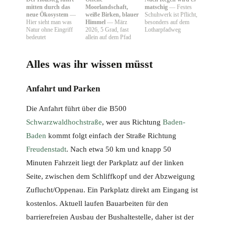
mitten durch das
Moorlandschaft,
matschig
— Festes
neue Ökosystem
—
weiße Birken, blauer
Schuhwerk ist Pflicht,
Hier sieht man was
Himmel
— März
besonders auf dem
Natur ohne Eingriff
2026, 5 Grad, fast
Lotharpfadweg
bedeutet
allein auf dem Pfad
Alles was ihr wissen müsst
Anfahrt und Parken
Die Anfahrt führt über die B500
Schwarzwaldhochstraße
, wer aus Richtung
Baden-
Baden
kommt folgt einfach der Straße Richtung
Freudenstadt
. Nach etwa 50 km und knapp 50
Minuten Fahrzeit liegt der Parkplatz auf der linken
Seite, zwischen dem Schliffkopf und der Abzweigung
Zuflucht/Oppenau. Ein Parkplatz direkt am Eingang ist
kostenlos. Aktuell laufen Bauarbeiten für den
barrierefreien Ausbau der Bushaltestelle, daher ist der