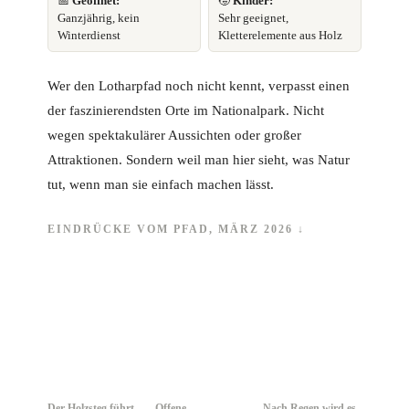
📅
Geöffnet:
🧒
Kinder:
Ganzjährig, kein
Sehr geeignet,
Winterdienst
Kletterelemente aus Holz
Wer den Lotharpfad noch nicht kennt, verpasst einen
der faszinierendsten Orte im Nationalpark. Nicht
wegen spektakulärer Aussichten oder großer
Attraktionen. Sondern weil man hier sieht, was Natur
tut, wenn man sie einfach machen lässt.
EINDRÜCKE VOM PFAD, MÄRZ 2026 ↓
Der Holzsteg führt
Offene
Nach Regen wird es