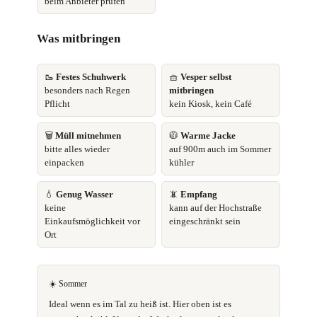
beim Anbieter prüfen
Was mitbringen
🥾
Festes Schuhwerk
🧺
Vesper selbst
besonders nach Regen
mitbringen
Pflicht
kein Kiosk, kein Café
🗑️
Müll mitnehmen
🧥
Warme Jacke
bitte alles wieder
auf 900m auch im Sommer
einpacken
kühler
💧
Genug Wasser
📵
Empfang
keine
kann auf der Hochstraße
Einkaufsmöglichkeit vor
eingeschränkt sein
Ort
☀️ Sommer
Ideal wenn es im Tal zu heiß ist. Hier oben ist es