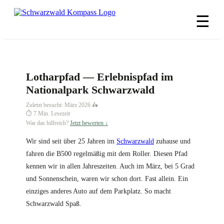
Zum
Inhalt
☰
springen
Lotharpfad — Erlebnispfad im
Nationalpark Schwarzwald
Zuletzt besucht: März 2026 🛵
⏱ 7 Min. Lesezeit
War das hilfreich?
Jetzt bewerten ↓
Wir sind seit über 25 Jahren im
Schwarzwald
zuhause und
fahren die B500 regelmäßig mit dem Roller. Diesen Pfad
kennen wir in allen Jahreszeiten. Auch im März, bei 5 Grad
und Sonnenschein, waren wir schon dort. Fast allein. Ein
einziges anderes Auto auf dem Parkplatz. So macht
Schwarzwald Spaß.