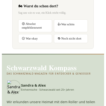
🏍️ Warst du schon dort?
Sag uns wie es war, ein Klick reicht völlig.
😍 Absolut
👍 War schön
empfehlenswert
😐 War okay
🔁 Noch nicht dort
Schwarzwald Kompass
DAS SCHWARZWALD MAGAZIN FÜR ENTDECKER & GENIESSER
Sandra & Alex
Einheimische · Schwarzwald seit 25+ Jahren
Wir erkunden unsere Heimat mit dem Roller und teilen