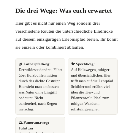
Die drei Wege: Was euch erwartet
Hier gibt es nicht nur einen Weg sondern drei
verschiedene Routen die unterschiedliche Eindrücke
auf diesem einzigartigen Erlebnispfad bieten. Ihr könnt
sie einzeln oder kombiniert ablaufen.
🪵
Lotharpfadweg:
🐦
Spechtweg:
Der wildeste der drei. Führt
Auf Holzwegen, ruhiger
über Holzbohlen mitten
und übersichtlicher. Hier
durch das dichte Gestrüpp.
trifft man auf die Lehrpfad-
Hier sieht man am besten
Schilder und erfährt viel
was Natur ohne Eingriff
über die Tier- und
bedeutet. Nicht
Pflanzenwelt. Ideal zum
barrierefrei, nach Regen
ruhigen Wandern,
matschig.
rollstuhlgeeignet.
🌅
Panoramaweg:
Führt zur