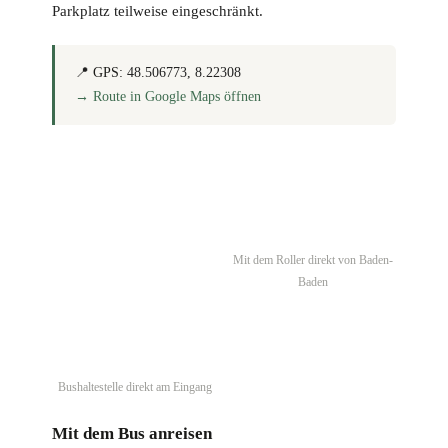
Parkplatz teilweise eingeschränkt.
📍
GPS:
48.506773, 8.22308
→ Route in Google Maps öffnen
Mit dem Roller direkt von Baden-
Baden
Bushaltestelle direkt am Eingang
Mit dem Bus anreisen