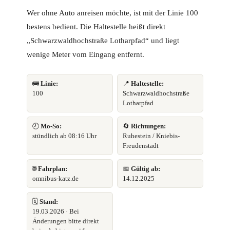
Wer ohne Auto anreisen möchte, ist mit der Linie 100
bestens bedient. Die Haltestelle heißt direkt
„Schwarzwaldhochstraße Lotharpfad“ und liegt
wenige Meter vom Eingang entfernt.
🚌
Linie:
📍
Haltestelle:
100
Schwarzwaldhochstraße
Lotharpfad
🕗
Mo-So:
🔄
Richtungen:
stündlich ab 08:16 Uhr
Ruhestein / Kniebis-
Freudenstadt
🌐
Fahrplan:
📅
Gültig ab:
omnibus-katz.de
14.12.2025
🗓️
Stand:
19.03.2026 · Bei
Änderungen bitte direkt