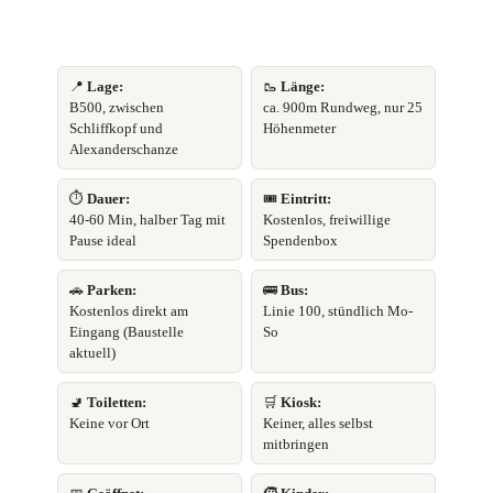
📍
Lage:
🥾
Länge:
B500, zwischen
ca. 900m Rundweg, nur 25
Schliffkopf und
Höhenmeter
Alexanderschanze
⏱️
Dauer:
🎟️
Eintritt:
40-60 Min, halber Tag mit
Kostenlos, freiwillige
Pause ideal
Spendenbox
🚗
Parken:
🚌
Bus:
Kostenlos direkt am
Linie 100, stündlich Mo-
Eingang (Baustelle
So
aktuell)
🚽
Toiletten:
🛒
Kiosk:
Keine vor Ort
Keiner, alles selbst
mitbringen