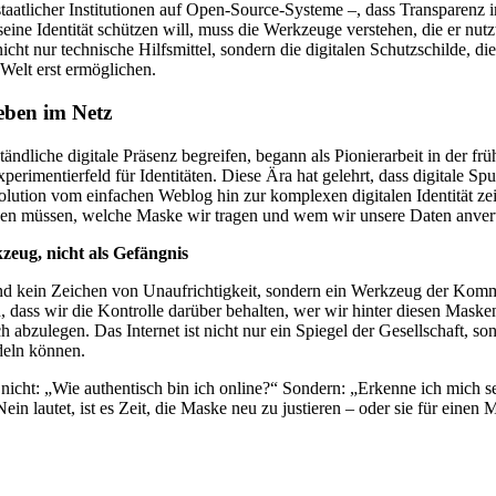
taatlicher Institutionen auf Open-Source-Systeme –, dass Transparenz
seine Identität schützen will, muss die Werkzeuge verstehen, die er nutz
icht nur technische Hilfsmittel, sondern die digitalen Schutzschilde, di
Welt erst ermöglichen.
eben im Netz
tändliche digitale Präsenz begreifen, begann als Pionierarbeit in der f
rimentierfeld für Identitäten. Diese Ära hat gelehrt, dass digitale Spu
volution vom einfachen Weblog hin zur komplexen digitalen Identität zei
den müssen, welche Maske wir tragen und wem wir unsere Daten anver
zeug, nicht als Gefängnis
nd kein Zeichen von Unaufrichtigkeit, sondern ein Werkzeug der Kom
h, dass wir die Kontrolle darüber behalten, wer wir hinter diesen Maske
ch abzulegen. Das Internet ist nicht nur ein Spiegel der Gesellschaft, s
ndeln können.
t nicht: „Wie authentisch bin ich online?“ Sondern: „Erkenne ich mich s
in lautet, ist es Zeit, die Maske neu zu justieren – oder sie für ein