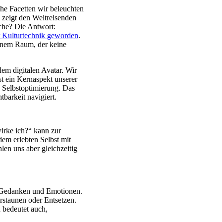
che Facetten wir beleuchten
m zeigt den Weltreisenden
sche? Die Antwort:
er Kulturtechnik geworden
.
einem Raum, der keine
em digitalen Avatar. Wir
st ein Kernaspekt unserer
 Selbstoptimierung. Das
barkeit navigiert.
wirke ich?“ kann zur
em erlebten Selbst mit
len uns aber gleichzeitig
ge Gedanken und Emotionen.
rstaunen oder Entsetzen.
n bedeutet auch,