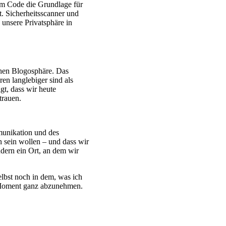
 im Code die Grundlage für
t. Sicherheitsscanner und
e unsere Privatsphäre in
rühen Blogosphäre. Das
ren langlebiger sind als
gt, dass wir heute
trauen.
munikation und des
n sein wollen – und dass wir
ondern ein Ort, an dem wir
elbst noch in dem, was ich
en Moment ganz abzunehmen.