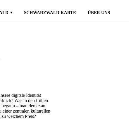
ALD
SCHWARZWALD KARTE
ÜBER UNS
▾
s
nsere digitale Identität
irklich? Was in den frühen
ng begann – man denke an
u einer zentralen kulturellen
nd zu welchem Preis?