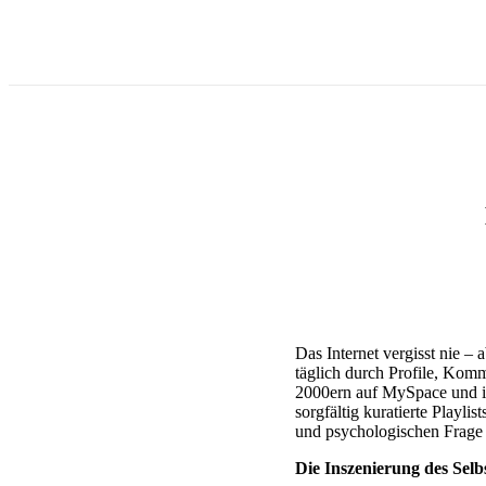
Zum
Inhalt
springen
Das Internet vergisst nie – a
täglich durch Profile, Komm
2000ern auf MySpace und in
sorgfältig kuratierte Playlis
und psychologischen Frage e
Die Inszenierung des Selb