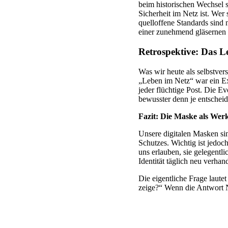
beim historischen Wechsel s
Sicherheit im Netz ist. Wer 
quelloffene Standards sind n
einer zunehmend gläsernen 
Retrospektive: Das L
Was wir heute als selbstvers
„Leben im Netz“ war ein Expe
jeder flüchtige Post. Die E
bewusster denn je entschei
Fazit: Die Maske als Werk
Unsere digitalen Masken si
Schutzes. Wichtig ist jedoc
uns erlauben, sie gelegentli
Identität täglich neu verha
Die eigentliche Frage laute
zeige?“ Wenn die Antwort Ne