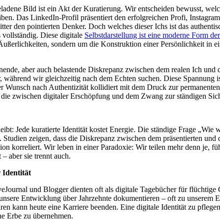
ladene Bild ist ein Akt der Kuratierung. Wir entscheiden bewusst, wel
ben. Das LinkedIn-Profil präsentiert den erfolgreichen Profi, Instagra
itter den pointierten Denker. Doch welches dieser Ichs ist das authenti
 vollständig. Diese digitale
Selbstdarstellung ist eine moderne Form d
Äußerlichkeiten, sondern um die Konstruktion einer Persönlichkeit in 
nnende, aber auch belastende Diskrepanz zwischen dem realen Ich und d
er, während wir gleichzeitig nach dem Echten suchen. Diese Spannung i
Wunsch nach Authentizität kollidiert mit dem Druck zur permanenten
 die zwischen digitaler Erschöpfung und dem Zwang zur ständigen Sicht
ibt: Jede kuratierte Identität kostet Energie. Die ständige Frage „Wie 
 Studien zeigen, dass die Diskrepanz zwischen dem präsentierten und d
n korreliert. Wir leben in einer Paradoxie: Wir teilen mehr denn je, füh
 – aber sie trennt auch.
Identität
veJournal und Blogger dienten oft als digitale Tagebücher für flüchti
e unsere Entwicklung über Jahrzehnte dokumentieren – oft zu unserem E
en kann heute eine Karriere beenden. Eine digitale Identität zu pflege
ene Erbe zu übernehmen.