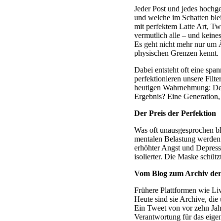
Jeder Post und jedes hochge
und welche im Schatten blei
mit perfektem Latte Art, Tw
vermutlich alle – und keines
Es geht nicht mehr nur um 
physischen Grenzen kennt.
Dabei entsteht oft eine spa
perfektionieren unsere Filt
heutigen Wahrnehmung: Der 
Ergebnis? Eine Generation,
Der Preis der Perfektion
Was oft unausgesprochen ble
mentalen Belastung werden.
erhöhter Angst und Depressio
isolierter. Die Maske schützt
Vom Blog zum Archiv der 
Frühere Plattformen wie Li
Heute sind sie Archive, di
Ein Tweet von vor zehn Jahr
Verantwortung für das eig