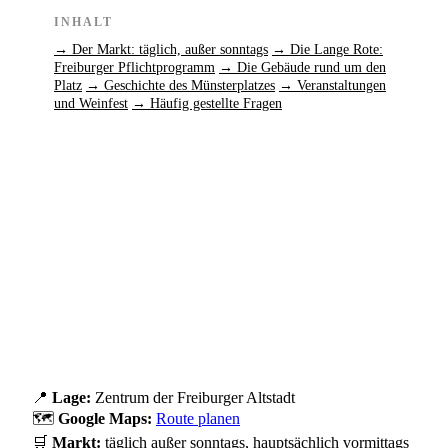
INHALT
→ Der Markt: täglich, außer sonntags
→ Die Lange Rote:
Freiburger Pflichtprogramm
→ Die Gebäude rund um den
Platz
→ Geschichte des Münsterplatzes
→ Veranstaltungen
und Weinfest
→ Häufig gestellte Fragen
📍
Lage:
Zentrum der Freiburger Altstadt
🗺️
Google Maps:
Route planen
🛒
Markt:
täglich außer sonntags, hauptsächlich vormittags