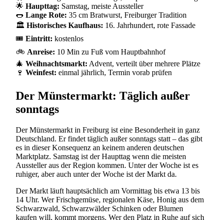
🌟
Haupttag:
Samstag, meiste Aussteller
🌭
Lange Rote:
35 cm Bratwurst, Freiburger Tradition
🏛️
Historisches Kaufhaus:
16. Jahrhundert, rote Fassade
🎟️
Eintritt:
kostenlos
🚲
Anreise:
10 Min zu Fuß vom Hauptbahnhof
🎄
Weihnachtsmarkt:
Advent, verteilt über mehrere Plätze
🍷
Weinfest:
einmal jährlich, Termin vorab prüfen
Der Münstermarkt: Täglich außer
sonntags
Der Münstermarkt in Freiburg ist eine Besonderheit in ganz
Deutschland. Er findet täglich außer sonntags statt – das gibt
es in dieser Konsequenz an keinem anderen deutschen
Marktplatz. Samstag ist der Haupttag wenn die meisten
Aussteller aus der Region kommen. Unter der Woche ist es
ruhiger, aber auch unter der Woche ist der Markt da.
Der Markt läuft hauptsächlich am Vormittag bis etwa 13 bis
14 Uhr. Wer Frischgemüse, regionalen Käse, Honig aus dem
Schwarzwald, Schwarzwälder Schinken oder Blumen
kaufen will, kommt morgens. Wer den Platz in Ruhe auf sich