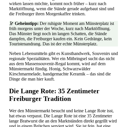
wirken lassen möchte, kommt noch früher – kurz nach
Marktöffnung, wenn die Stände gerade aufgebaut sind und
die Freiburger ihren Morgenkaffee trinken.
🔭
Geheimtipp:
Der ruhigste Moment am Münsterplatz ist
früh morgens unter der Woche, kurz nach Marktöffnung.
Das Münster liegt noch im langen Schatten, die Stände
dampfen, die Freiburger kaufen ein. Kein Gedränge, kein
Touristenandrang. Das ist der echte Münsterplatz.
Neben Lebensmitteln gibt es Kunsthandwerk, Souvenirs und
regionale Spezialitäten. Wer ein Mitbringsel sucht das nicht
aus dem Massensouvenir-Regal kommt, wird auf dem
Münstermarkt fündig. Honig, Schwarzwälder
Kirschmarmelade, handgemachte Keramik – das sind die
Dinge die man hier kauft.
Die Lange Rote: 35 Zentimeter
Freiburger Tradition
Wer den Münstermarkt besucht und keine Lange Rote isst,
hat etwas verpasst. Die Lange Rote ist eine 35 Zentimeter
lange Bratwurst die an den Marktständen direkt gegrillt wird
und in einem Brötchen serviert wird. Sie ist fein, hat eine