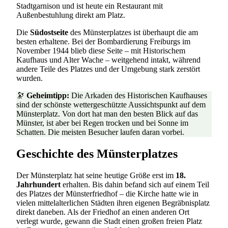
Stadtgarnison und ist heute ein Restaurant mit
Außenbestuhlung direkt am Platz.
Die
Südostseite
des Münsterplatzes ist überhaupt die am
besten erhaltene. Bei der Bombardierung Freiburgs im
November 1944 blieb diese Seite – mit Historischem
Kaufhaus und Alter Wache – weitgehend intakt, während
andere Teile des Platzes und der Umgebung stark zerstört
wurden.
🔭
Geheimtipp:
Die Arkaden des Historischen Kaufhauses
sind der schönste wettergeschützte Aussichtspunkt auf dem
Münsterplatz. Von dort hat man den besten Blick auf das
Münster, ist aber bei Regen trocken und bei Sonne im
Schatten. Die meisten Besucher laufen daran vorbei.
Geschichte des Münsterplatzes
Der Münsterplatz hat seine heutige Größe erst im
18.
Jahrhundert
erhalten. Bis dahin befand sich auf einem Teil
des Platzes der Münsterfriedhof – die Kirche hatte wie in
vielen mittelalterlichen Städten ihren eigenen Begräbnisplatz
direkt daneben. Als der Friedhof an einen anderen Ort
verlegt wurde, gewann die Stadt einen großen freien Platz