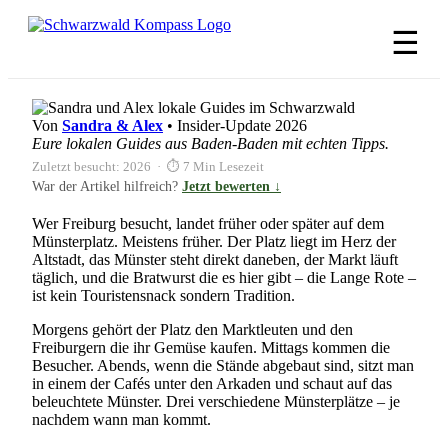
Zum
Inhalt
☰
springen
Von
Sandra & Alex
• Insider-Update 2026
Eure lokalen Guides aus Baden-Baden mit echten Tipps.
Zuletzt besucht: 2026 · ⏱ 7 Min Lesezeit
War der Artikel hilfreich?
Jetzt bewerten ↓
Wer Freiburg besucht, landet früher oder später auf dem
Münsterplatz. Meistens früher. Der Platz liegt im Herz der
Altstadt, das Münster steht direkt daneben, der Markt läuft
täglich, und die Bratwurst die es hier gibt – die Lange Rote –
ist kein Touristensnack sondern Tradition.
Morgens gehört der Platz den Marktleuten und den
Freiburgern die ihr Gemüse kaufen. Mittags kommen die
Besucher. Abends, wenn die Stände abgebaut sind, sitzt man
in einem der Cafés unter den Arkaden und schaut auf das
beleuchtete Münster. Drei verschiedene Münsterplätze – je
nachdem wann man kommt.